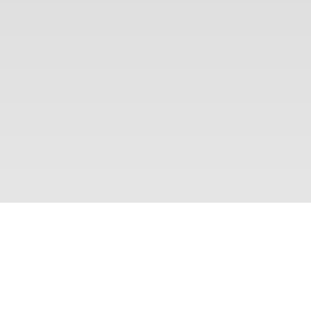
Consultor Independiente experto en